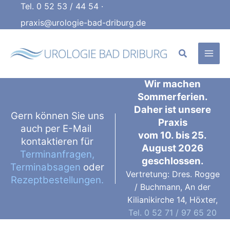
Zum
Tel. 0 52 53 / 44 54
·
Inhalt
praxis@urologie-bad-driburg.de
springen
Suchen
Wir machen
Sommerferien.
Daher ist unsere
Gern können Sie uns
Praxis
auch per E-Mail
vom 10. bis 25.
kontaktieren für
August 2026
Terminanfragen,
geschlossen.
Terminabsagen
oder
Vertretung: Dres. Rogge
Rezeptbestellungen.
/ Buchmann, An der
Kilianikirche 14, Höxter,
Tel. 0 52 71 / 97 65 20