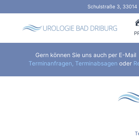
Zum
Schulstraße 3, 33014 
Inhalt
springen
P
Gern können Sie uns auch per E-Mail 
Terminanfragen,
Terminabsagen
oder
R
T