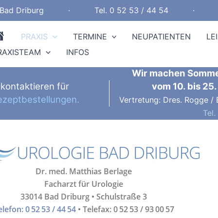
Bad Driburg ·
Tel. 0 52 53 / 44 54
H
PRAXIS
TERMINE
NEUPATIENTEN
LE
o
RAXISTEAM
INFOS
m
Wir machen Sommerf
e
kontaktieren für
vom 10. bis 25
b
ezeptbestellungen.
Vertretung: Dres. Rogge / 
Tel.
u
t
t
o
Dr. med. Matthias Berlage
n
Facharzt für Urologie
33014 Bad Driburg • Schulstraße 3
elefon: 0 52 53 / 44 54
• Telefax: 0 52 53 / 93 00 57