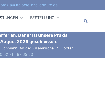
·
praxis@urologie-bad-driburg.de
ISTUNGEN
BESTELLUNG
Suchen
erien. Daher ist unsere Praxis
. August 2026 geschlossen.
Buchmann, An der Kilianikirche 14, Höxter,
 0 52 71 / 97 65 20